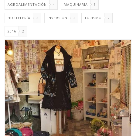
AGROALIMENTACIÓN
4
MAQUINARIA
3
HOSTELERÍA
2
INVERSIÓN
2
TURISMO
2
2016
2