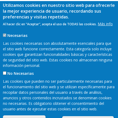
ayuda
Utilizamos cookies en nuestro sitio web para ofrecerle
Publicaciones
la mejor experiencia de usuario, recordando sus
a
Desde aquí podrá consultar las siguientes publicaciones:
preferencias y visitas repetidas.
la
Monográfico Covadonga
Más info
Al hacer clic en "Aceptar", acepta el uso de TODAS las cookies.
Monográfico Agua
navegación
Monográfico espacios naturales
Necesarias
Monográfico quesos
Las cookies necesarias son absolutamente esenciales para que
Guía de productos de los Picos de Europa
el sitio web funcione correctamente. Esta categoría solo incluye
cookies que garantizan funcionalidades básicas y características
de seguridad del sitio web. Estas cookies no almacenan ninguna
información personal.
No Necesarias
Las cookies que pueden no ser particularmente necesarias para
el funcionamiento del sitio web y se utilizan específicamente para
recopilar datos personales del usuario a través de análisis,
anuncios y otros contenidos incrustados se denominan cookies
Mapa web
Aviso legal
no necesarias. Es obligatorio obtener el consentimiento del
Pie
usuario antes de ejecutar estas cookies en el sitio web.
Política de privacidad
Cookies
Accesibilidad