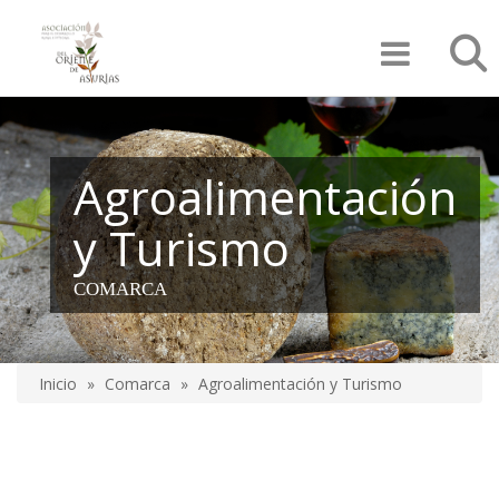
Pasar
Búsqu
al
contenido
principal
Agroalimentación
y Turismo
COMARCA
Inicio
Comarca
Agroalimentación y Turismo
Sobrescribir
enlaces
de