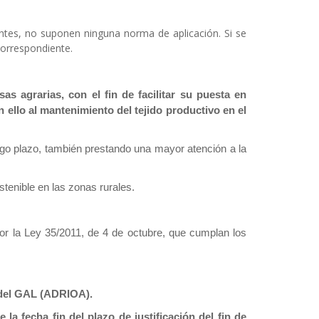
antes, no suponen ninguna norma de aplicación. Si se
correspondiente.
as agrarias, con el fin de facilitar su puesta en
ello al mantenimiento del tejido productivo en el
argo plazo, también prestando una mayor atención a la
ostenible en las zonas rurales.
or la Ley 35/2011, de 4 de octubre, que cumplan los
l del GAL (ADRIOA).
la fecha fin del plazo de justificación del fin de