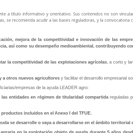
e a título informativo y orientativo. Sus contenidos no son vincul
as, se recomienda acudir a las bases reguladoras, y la convocatoria 
zación, mejora de la competitividad e innovación de las empres
ncia, así como su desempeño medioambiental, contribuyendo con 
ar la competitividad de las explotaciones agrícolas
, a corto y l
 y a otros nuevos agricultores
y facilitar el desarrollo empresarial s
iciarias/empresas de la ayuda
LEADER
agro:
o las entidades en régimen de titularidad compartida
reguladas p
de productos incluidos en el Anexo I del TFUE.
ayuda se desarrolle o vaya a desarrollarse en el ámbito territoria
agraria en la explotación objeto de ayuda durante 5 años desde 