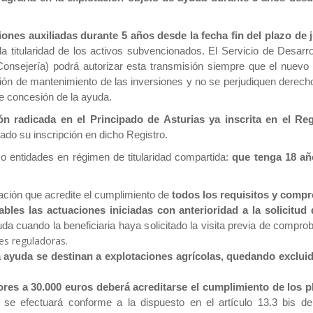
nes auxiliadas durante 5 años desde la fecha fin del plazo de ju
e la titularidad de los activos subvencionados. El Servicio de Desarr
Consejería) podrá autorizar esta transmisión siempre que el nuevo t
ión de mantenimiento de las inversiones y no se perjudiquen derecho
de concesión de la ayuda.
ción radicada en el Principado de Asturias ya inscrita en el R
tado su inscripción en dicho Registro.
o entidades en régimen de titularidad compartida:
que tenga 18 a
ación que acredite el cumplimiento de
todos los requisitos y compr
bles las actuaciones iniciadas con anterioridad a la solicitud
yuda cuando la beneficiaria haya solicitado la visita previa de compro
es reguladoras.
 ayuda se destinan a explotaciones agrícolas, quedando excluida
res a 30.000 euros deberá acreditarse el cumplimiento de los p
o se efectuará conforme a la dispuesto en el artículo 13.3 bis 