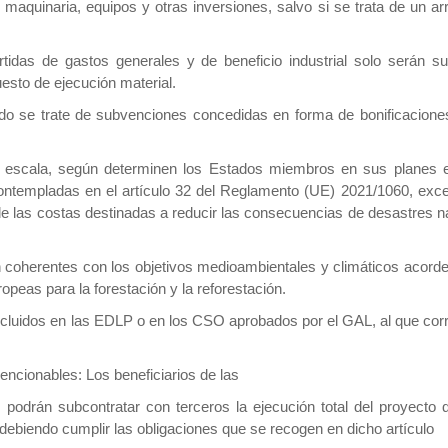
e maquinaria, equipos y otras inversiones, salvo si se trata de un
rtidas de gastos generales y de beneficio industrial solo serán
uesto de ejecución material.
ando se trate de subvenciones concedidas en forma de bonificacio
an escala, según determinen los Estados miembros en sus planes 
o contempladas en el artículo 32 del Reglamento (UE) 2021/1060, ex
de las costas destinadas a reducir las consecuencias de desastres 
coherentes con los objetivos medioambientales y climáticos acordes c
opeas para la forestación y la reforestación.
luidos en las EDLP o en los CSO aprobados por el GAL, al que corresp
encionables: Los beneficiarios de las
 podrán subcontratar con terceros la ejecución total del proyecto 
 debiendo cumplir las obligaciones que se recogen en dicho artículo