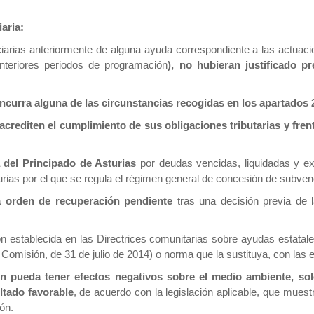
aria:
iciarias anteriormente de alguna ayuda correspondiente a las actuac
nteriores periodos de programación
), no hubieran justificado p
curra alguna de las circunstancias recogidas en los apartados 2, 
 acrediten el cumplimiento de sus obligaciones tributarias y fren
 del Principado de Asturias
por deudas vencidas, liquidadas y exi
urias por el que se regula el régimen general de concesión de subven
 orden de recuperación pendiente
tras una decisión previa de 
ión establecida en las Directrices comunitarias sobre ayudas estat
Comisión, de 31 de julio de 2014) o norma que la sustituya, con las
n pueda tener efectos negativos sobre el medio ambiente, sol
ltado favorable
, de acuerdo con la legislación aplicable, que mues
ón.