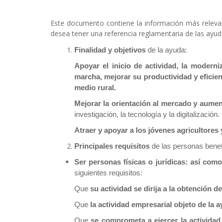
Sobrescribir
enlaces
Este documento contiene la información más relevant
de
desea tener una referencia reglamentaria de las ayud
ayuda
Finalidad y objetivos
de la ayuda:
Apoyar el inicio de actividad, la moderni
a
marcha, mejorar su productividad y eficie
la
medio rural.
navegación
Mejorar la orientación al mercado y aument
investigación, la tecnología y la digitalización.
Atraer y apoyar a los jóvenes agricultores
Principales requisitos
de las personas benef
Ser personas físicas o jurídicas: así com
siguientes requisitos:
Que
su actividad se dirija a la obtención 
Que
la actividad empresarial objeto de la 
Que
se comprometa a ejercer la actividad 