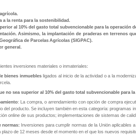
grícola.
 la renta para la sostenibilidad.
erior al 10% del gasto total subvencionable para la operación de
ntación. Asimismo, la implantación de praderas en terrenos que
 Geográfica de Parcelas Agrícolas (SIGPAC).
er general.
guientes inversiones materiales o inmateriales:
de bienes inmuebles
ligados al inicio de la actividad o a la modern
rcela.
e no sea superior al 10% del gasto total subvencionable para la 
pamiento
: La compra, o arrendamiento con opción de compra ejecuta
do del producto. Se incluyen también en esta categoría: programas 
ión online de sus productos; implementaciones de sistemas de calida
e normas:
Inversiones para cumplir normas de la Unión aplicables a 
un plazo de 12 meses desde el momento en el que los nuevos requisito