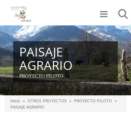
Pasar
Búsqu
al
contenido
principal
PAISAJE
AGRARIO
PROYECTO PILOTO
Inicio
OTROS PROYECTOS
PROYECTO PILOTO
Sobrescribir
PAISAJE AGRARIO
enlaces
de