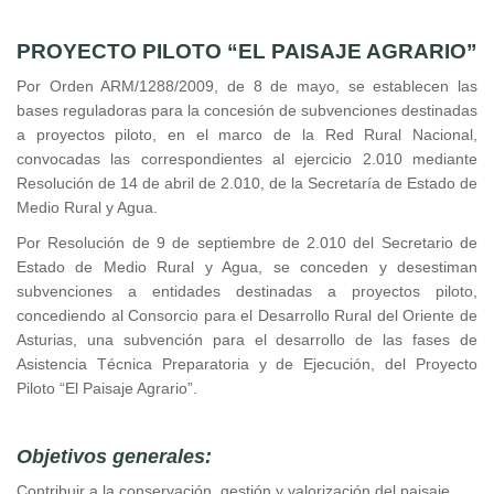
ayuda
PROYECTO PILOTO “EL PAISAJE AGRARIO”
a
Por Orden ARM/1288/2009, de 8 de mayo, se establecen las
la
bases reguladoras para la concesión de subvenciones destinadas
navegación
a proyectos piloto, en el marco de
la Red
Rural
Nacional,
convocadas las correspondientes al ejercicio 2.010 mediante
Resolución de 14 de abril de 2.010, de
la Secretaría
de Estado de
Medio Rural y Agua.
Por Resolución de 9 de septiembre de 2.010 del Secretario de
Estado de Medio Rural y Agua, se conceden y desestiman
subvenciones a entidades destinadas a proyectos piloto,
concediendo al Consorcio para el Desarrollo Rural del Oriente de
Asturias, una subvención para el desarrollo de las fases de
Asistencia Técnica Preparatoria y de Ejecución, del Proyecto
Piloto “El Paisaje Agrario”.
Objetivos generales:
Contribuir a la conservación, gestión y valorización del paisaje