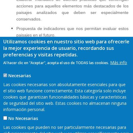
acciones para aquellos elementos más destacados de los
paisajes analizados que deben ser especialmente
conservados.
Propuesta de indicadores que nos permitan evaluar estos
paisajes en el futuro.
Utilizamos cookies en nuestro sitio web para ofrecerle
Dar participación a las administraciones y a la sociedad en
la mejor experiencia de usuario, recordando sus
la elaboración del proyecto.
preferencias y visitas repetidas.
Diseñar acciones de valorización del paisaje que
Más info
Al hacer clic en "Aceptar", acepta el uso de TODAS las cookies.
contribuyan al mantenimiento y apreciación del mismo por
la sociedad.
Necesarias
Difundir mediante diferentes acciones y soportes entre las
Las cookies necesarias son absolutamente esenciales para que
administraciones y las sociedades locales y las de otros
el sitio web funcione correctamente. Esta categoría solo incluye
territorios el desarrollo y los resultados de este proyecto.
cookies que garantizan funcionalidades básicas y características
de seguridad del sitio web. Estas cookies no almacenan ninguna
información personal.
No Necesarias
Las cookies que pueden no ser particularmente necesarias para