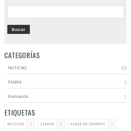
ayuda
a
la
navegación
CATEGORÍAS
NOTICIAS
83
FEMPA
2
Formación
1
ETIQUETAS
NOTICIAS
7
LEADER
2
PLAZA DE GERENTE
1