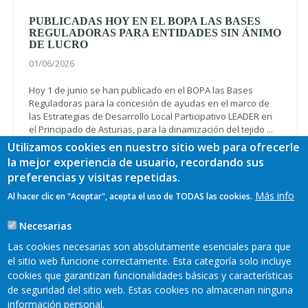
PUBLICADAS HOY EN EL BOPA LAS BASES
REGULADORAS PARA ENTIDADES SIN ÁNIMO
DE LUCRO
01/06/2026
Hoy 1 de junio se han publicado en el BOPA las Bases
Reguladoras para la concesión de ayudas en el marco de
las Estrategias de Desarrollo Local Participativo LEADER en
el Principado de Asturias, para la dinamización del tejido ...
Ver más
Utilizamos cookies en nuestro sitio web para ofrecerle
la mejor experiencia de usuario, recordando sus
preferencias y visitas repetidas.
Más info
Al hacer clic en "Aceptar", acepta el uso de TODAS las cookies.
Paginación
Página
1
Page
2
Page
3
Page
4
Page
5
Page
6
actual
Necesarias
Page
7
Page
8
Page
9
…
Siguiente
Siguiente >
Las cookies necesarias son absolutamente esenciales para que
página
Última
Último »
el sitio web funcione correctamente. Esta categoría solo incluye
página
cookies que garantizan funcionalidades básicas y características
de seguridad del sitio web. Estas cookies no almacenan ninguna
información personal.