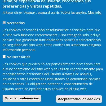
la mejor experiencia de usuario, recordando sus
ayuda
preferencias y visitas repetidas.
a
Más info
Al hacer clic en "Aceptar", acepta el uso de TODAS las cookies.
la
Necesarias
navegación
Las cookies necesarias son absolutamente esenciales para que
el sitio web funcione correctamente. Esta categoría solo incluye
cookies que garantizan funcionalidades básicas y características
Mapa web
Aviso legal
de seguridad del sitio web. Estas cookies no almacenan ninguna
Pie
Política de privacidad
Cookies
información personal.
Accesibilidad
de
No Necesarias
Página
Las cookies que pueden no ser particularmente necesarias para
el funcionamiento del sitio web y se utilizan específicamente para
Oriente
recopilar datos personales del usuario a través de análisis,
anuncios y otros contenidos incrustados se denominan cookies
no necesarias. Es obligatorio obtener el consentimiento del
usuario antes de ejecutar estas cookies en el sitio web.
Guardar preferencias
Aceptar todas las cookies