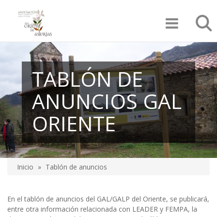
Pasar
Búsqu
al
contenido
principal
TABLÓN DE
ANUNCIOS GAL
ORIENTE
Inicio
Tablón de anuncios
Sobrescribir
enlaces
En el tablón de anuncios del GAL/GALP del Oriente, se publicará,
de
entre otra información relacionada con LEADER y FEMPA, la