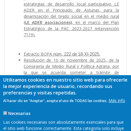
estrategias de desarrollo local participativo LE
ADER en el Principado de Asturias, para la
dinamización del tejido social en el medio rural
(LE ADER asociaciones)
, en el marco del Plan
Estratégico de la PAC 2023-2027 (intervención
7119).
Extracto BOPA
núm. 222 de 18-XI-2025.
Resolución de 10 de noviembre de 2025, de la
Consejería de Medio Rural y Política Agraria, por
la que se acuerda someter a trámite de
información pública la propuesta de resolución
Utilizamos cookies en nuestro sitio web para ofrecerle
por la que se aprueban las bases reguladoras
la mejor experiencia de usuario, recordando sus
para la concesión de ayudas en el marco de las
preferencias y visitas repetidas.
Estrategias de Desarrollo Local Participativo LE
Más info
Al hacer clic en "Aceptar", acepta el uso de TODAS las cookies.
ADER en el Principado de Asturias, para
inversiones en operaciones no productivas de
Necesarias
entidades locales
(LE ADER entidades locales)
,
en el marco del Plan Estratégico de la PAC 2023-
Las cookies necesarias son absolutamente esenciales para que
2027 (intervención 7119).
el sitio web funcione correctamente. Esta categoría solo incluye