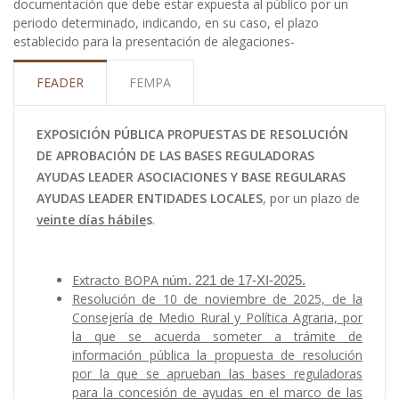
documentación que debe estar expuesta al público por un
ayuda
periodo determinado, indicando, en su caso, el plazo
establecido para la presentación de alegaciones-
a
la
FEADER
FEMPA
navegación
EXPOSICIÓN PÚBLICA PROPUESTAS DE RESOLUCIÓN
DE APROBACIÓN DE LAS BASES REGULADORAS
AYUDAS LEADER ASOCIACIONES Y BASE REGULARAS
AYUDAS LEADER ENTIDADES LOCALES
, por un plazo de
veinte días hábile
s
.
Extracto BOPA
núm. 221 de 17-XI-2025.
Resolución de 10 de noviembre de 2025, de la
Consejería de Medio Rural y Política Agraria, por
la que se acuerda someter a trámite de
información pública la propuesta de resolución
por la que se aprueban las bases reguladoras
para la concesión de ayudas en el marco de las