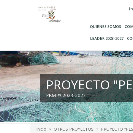
Pasar
In
al
contenido
principal
QUIENES SOMOS
COM
LEADER 2023-2027
CO
PROYECTO "P
FEMPA 2023-2027
Inicio
OTROS PROYECTOS
PROYECTO "PE