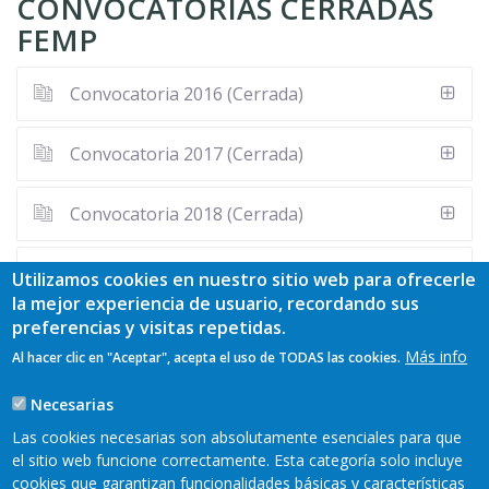
CONVOCATORIAS CERRADAS
ayuda
FEMP
a
Convocatoria 2016 (Cerrada)
la
navegación
Convocatoria 2017 (Cerrada)
Convocatoria 2018 (Cerrada)
Convocatoria 2019 (Cerrada)
Utilizamos cookies en nuestro sitio web para ofrecerle
la mejor experiencia de usuario, recordando sus
preferencias y visitas repetidas.
Convocatoria 2020 (Cerrada)
Más info
Al hacer clic en "Aceptar", acepta el uso de TODAS las cookies.
Convocatoria 2021 (Cerrada)
Necesarias
Las cookies necesarias son absolutamente esenciales para que
Convocatoria 2022 (Cerrada)
el sitio web funcione correctamente. Esta categoría solo incluye
cookies que garantizan funcionalidades básicas y características