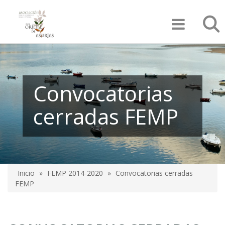
Pasar
Búsqu
al
contenido
principal
Convocatorias
cerradas FEMP
Inicio
FEMP 2014-2020
Convocatorias cerradas
Sobrescribir
FEMP
enlaces
de