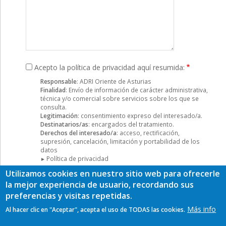
Acepto la política de privacidad aquí resumida:
Responsable
: ADRI Oriente de Asturias
Finalidad
: Envío de información de carácter administrativa,
técnica y/o comercial sobre servicios sobre los que se
consulta.
Legitimación
: consentimiento expreso del interesado/a.
Destinatarios/as
: encargados del tratamiento.
Derechos del interesado/a
: acceso, rectificación,
supresión, cancelación, limitación y portabilidad de los
datos
Política de privacidad
Utilizamos cookies en nuestro sitio web para ofrecerle
CAPTCHA
la mejor experiencia de usuario, recordando sus
Esta pregunta es para comprobar si
preferencias y visitas repetidas.
usted es un visitante humano y
Más info
Al hacer clic en "Aceptar", acepta el uso de TODAS las cookies.
prevenir envíos de spam
automatizado.