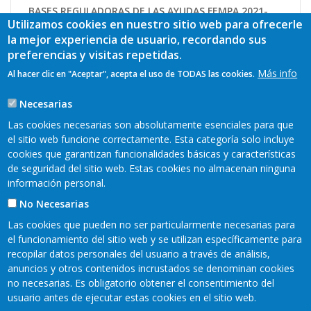
BASES REGULADORAS DE LAS AYUDAS FEMPA 2021-
Utilizamos cookies en nuestro sitio web para ofrecerle
2027
la mejor experiencia de usuario, recordando sus
Resolución de 31 de mayo de 2024, de la
preferencias y visitas repetidas.
Consejería de Medio Rural y Política Agraria, por
Más info
Al hacer clic en "Aceptar", acepta el uso de TODAS las cookies.
la que se establecen las bases reguladoras de las
ayudas para la aplicación de las estrategias de
Necesarias
desarrollo local participativo de los Grupos de
Acción Local del Sector Pesquero, en el marco del
Las cookies necesarias son absolutamente esenciales para que
FEMPA 2021-2027
el sitio web funcione correctamente. Esta categoría solo incluye
cookies que garantizan funcionalidades básicas y características
de seguridad del sitio web. Estas cookies no almacenan ninguna
información personal.
No Necesarias
Las cookies que pueden no ser particularmente necesarias para
el funcionamiento del sitio web y se utilizan específicamente para
recopilar datos personales del usuario a través de análisis,
anuncios y otros contenidos incrustados se denominan cookies
Mapa web
Aviso legal
no necesarias. Es obligatorio obtener el consentimiento del
Pie
usuario antes de ejecutar estas cookies en el sitio web.
Política de privacidad
Cookies