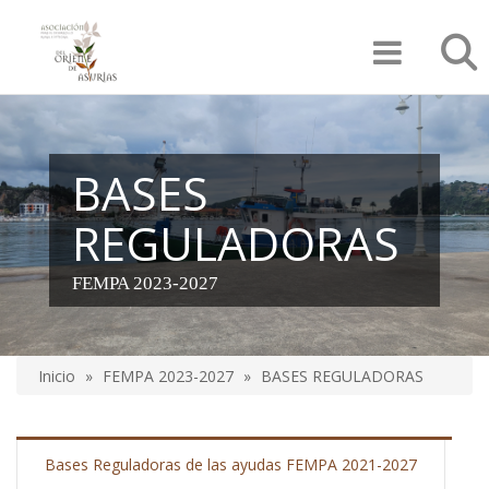
Pasar
Búsqu
al
contenido
principal
BASES
REGULADORAS
FEMPA 2023-2027
Inicio
FEMPA 2023-2027
BASES REGULADORAS
Sobrescribir
enlaces
Bases Reguladoras de las ayudas FEMPA 2021-2027
de