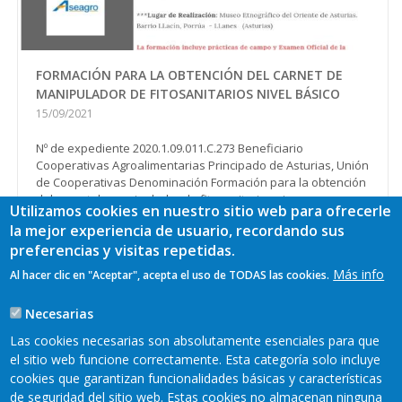
FORMACIÓN PARA LA OBTENCIÓN DEL CARNET DE
MANIPULADOR DE FITOSANITARIOS NIVEL BÁSICO
15/09/2021
Nº de expediente 2020.1.09.011.C.273 Beneficiario
Cooperativas Agroalimentarias Principado de Asturias, Unión
de Cooperativas Denominación Formación para la obtención
del carnet de manipulador de fitosanitarios niv...
Utilizamos cookies en nuestro sitio web para ofrecerle
Ver más
la mejor experiencia de usuario, recordando sus
preferencias y visitas repetidas.
Más info
Al hacer clic en "Aceptar", acepta el uso de TODAS las cookies.
Paginación
Página
1
Page
2
Page
3
Page
4
Page
5
Siguiente
››
Necesarias
actual
página
Última
Último »
Las cookies necesarias son absolutamente esenciales para que
página
el sitio web funcione correctamente. Esta categoría solo incluye
cookies que garantizan funcionalidades básicas y características
Más
de seguridad del sitio web. Estas cookies no almacenan ninguna