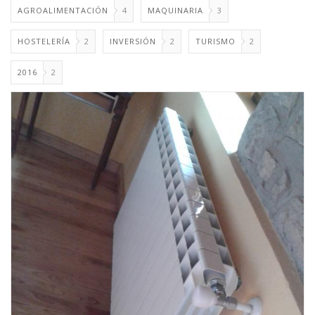
AGROALIMENTACIÓN
4
MAQUINARIA
3
HOSTELERÍA
2
INVERSIÓN
2
TURISMO
2
2016
2