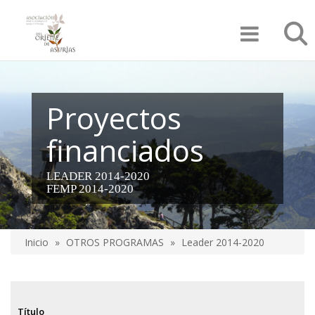
Pasar
Búsqu
al
contenido
principal
Proyectos
financiados
LEADER 2014-2020
FEMP 2014-2020
Inicio
OTROS PROGRAMAS
Leader 2014-2020
Sobrescribir
enlaces
de
Título