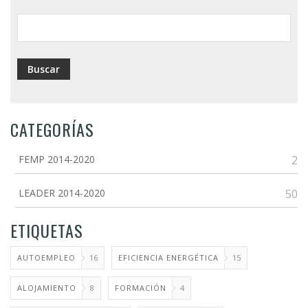
ayuda
a
la
navegación
CATEGORÍAS
FEMP 2014-2020
2
LEADER 2014-2020
50
ETIQUETAS
AUTOEMPLEO
16
EFICIENCIA ENERGÉTICA
15
ALOJAMIENTO
8
FORMACIÓN
4