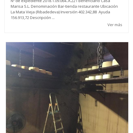
Nº de expediente 2018.1.09.064..A.221 Beneficiario Casa
Marisa S.L. Denominación Bar-tienda restaurante Ubicación
La Mata Vieja (Ribadedeva) Inversión 402.342,88 Ayuda
156.913,72 Descripción ...
Ver más