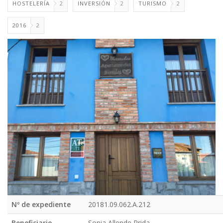
HOSTELERÍA
2
INVERSIÓN
2
TURISMO
2
2016
2
Nº de expediente
20181.09.062.A.212
Beneficiario
Sonia Allende Prida