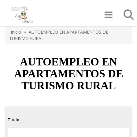
Pasar
Búsqu
al
contenido
principal
Inicio
AUTOEMPLEO EN APARTAMENTOS DE
Sobrescribir
TURISMO RURAL
enlaces
de
AUTOEMPLEO EN
ayuda
APARTAMENTOS DE
a
TURISMO RURAL
la
navegación
Título