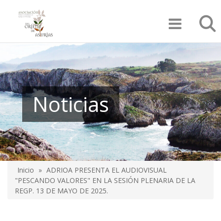
Pasar
Búsqu
al
contenido
principal
Noticias
Inicio
ADRIOA PRESENTA EL AUDIOVISUAL
Sobrescribir
"PESCANDO VALORES" EN LA SESIÓN PLENARIA DE LA
REGP. 13 DE MAYO DE 2025.
enlaces
de