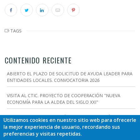
TAGS
CONTENIDO RECIENTE
ABIERTO EL PLAZO DE SOLICITUD DE AYUDA LEADER PARA
ENTIDADES LOCALES. CONVOCATORIA 2026
VISITA AL CTIC. PROYECTO DE COOPERACIÓN "NUEVA
ECONOMÍA PARA LA ALDEA DEL SIGLO XXI"
PROYECTO DE COOPERACIÓN "NUEVA ECONOMÍA PARA LA
Utilizamos cookies en nuestro sitio web para ofrecerle
ALDEA DEL SIGLO XXI"
la mejor experiencia de usuario, recordando sus
preferencias y visitas repetidas.
ABIERTAS LAS CONVOCATORIAS 2026 DE AYUDAS FEMPA