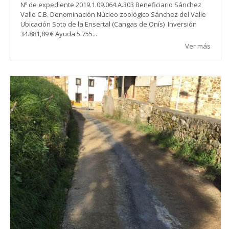
Nº de expediente 2019.1.09.064.A.303 Beneficiario Sánchez
Valle C.B. Denominación Núcleo zoológico Sánchez del Valle
Ubicación Soto de la Ensertal (Cangas de Onís) Inversión
34.881,89 € Ayuda 5.755...
Ver más