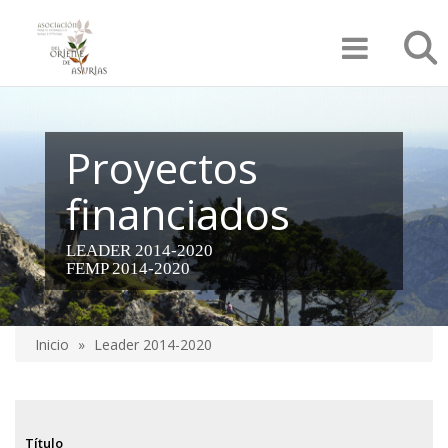
Pasar
Búsqu
al
contenido
principal
Proyectos
financiados
LEADER 2014-2020
FEMP 2014-2020
Inicio
Leader 2014-2020
Sobrescribir
enlaces
de
Título