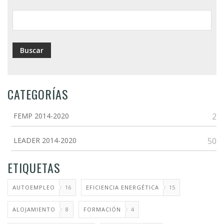
ayuda
a
la
navegación
CATEGORÍAS
FEMP 2014-2020
2
LEADER 2014-2020
50
ETIQUETAS
AUTOEMPLEO
16
EFICIENCIA ENERGÉTICA
15
ALOJAMIENTO
8
FORMACIÓN
4