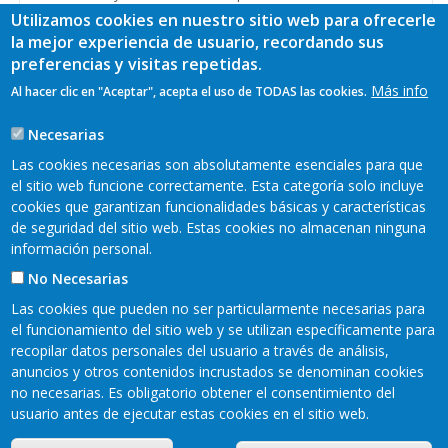
Utilizamos cookies en nuestro sitio web para ofrecerle
Ver más
la mejor experiencia de usuario, recordando sus
preferencias y visitas repetidas.
Más info
Al hacer clic en "Aceptar", acepta el uso de TODAS las cookies.
Paginación
Página
1
Page
2
Page
3
Page
4
Page
5
Page
6
actual
Necesarias
Page
7
Page
8
Page
9
…
Siguiente
Siguiente >
Las cookies necesarias son absolutamente esenciales para que
página
Última
Último »
el sitio web funcione correctamente. Esta categoría solo incluye
página
cookies que garantizan funcionalidades básicas y características
de seguridad del sitio web. Estas cookies no almacenan ninguna
información personal.
No Necesarias
Las cookies que pueden no ser particularmente necesarias para
el funcionamiento del sitio web y se utilizan específicamente para
recopilar datos personales del usuario a través de análisis,
anuncios y otros contenidos incrustados se denominan cookies
no necesarias. Es obligatorio obtener el consentimiento del
Mapa web
Aviso legal
Pie
usuario antes de ejecutar estas cookies en el sitio web.
Política de privacidad
Cookies
Accesibilidad