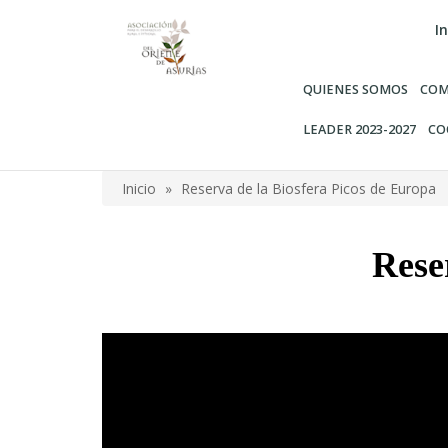
Pasar
In
al
contenido
principal
QUIENES SOMOS
COM
LEADER 2023-2027
CO
Inicio
Reserva de la Biosfera Picos de Europa
Sobrescribir
enlaces
Rese
de
ayuda
Video
a
la
navegación